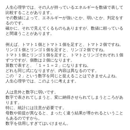
人生心理学では、その人が持っているエネルギーを数値で表して
比較することがあります。
その数値によって、エネルギーが強いとか、弱いとか、判定をす
るのです。
確かに、それで見えてくるものもありますが、数値に頼っている
と間違うことがあります。
例えば、トマト１個とトマト１個を足すと、トマト２個ですね。
リンゴ１個とリンゴ１個を足すと、リンゴ２個ですね。
トマト１個とリンゴ１個を足すと、トマトとリンゴそれぞれ１個
ずつですが、個数は２個になります。
算数で表すと、「１＋１＝２」になりますね。
どれも同じ式になりますが、内容は異なるのです。
この「２」という数字を同じと捉えることはできませんよね。
人生心理学では、このように考えます。
人は意外と数字に弱いです。
数字で表されてしまうと、変に納得させられてしまうところがあ
ります。
特に、統計には注意が必要です。
母数や前提が異なると、まったく違う結果が導かれるということ
もあるのですから。
数字を信用しすぎてはいけません。