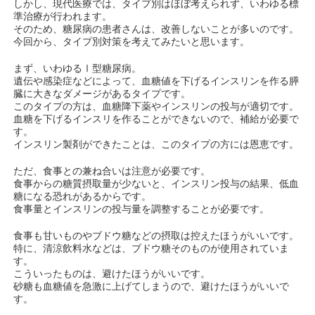
しかし、現代医療では、タイプ別はほぼ考えられず、いわゆる標
準治療が行われます。
そのため、糖尿病の患者さんは、改善しないことが多いのです。
今回から、タイプ別対策を考えてみたいと思います。
まず、いわゆるⅠ型糖尿病。
遺伝や感染症などによって、血糖値を下げるインスリンを作る膵
臓に大きなダメージがあるタイプです。
このタイプの方は、血糖降下薬やインスリンの投与が適切です。
血糖を下げるインスリを作ることができないので、補給が必要で
す。
インスリン製剤ができたことは、このタイプの方には恩恵です。
ただ、食事との兼ね合いは注意が必要です。
食事からの糖質摂取量が少ないと、インスリン投与の結果、低血
糖になる恐れがあるからです。
食事量とインスリンの投与量を調整することが必要です。
食事も甘いものやブドウ糖などの摂取は控えたほうがいいです。
特に、清涼飲料水などは、ブドウ糖そのものが使用されていま
す。
こういったものは、避けたほうがいいです。
砂糖も血糖値を急激に上げてしまうので、避けたほうがいいで
す。